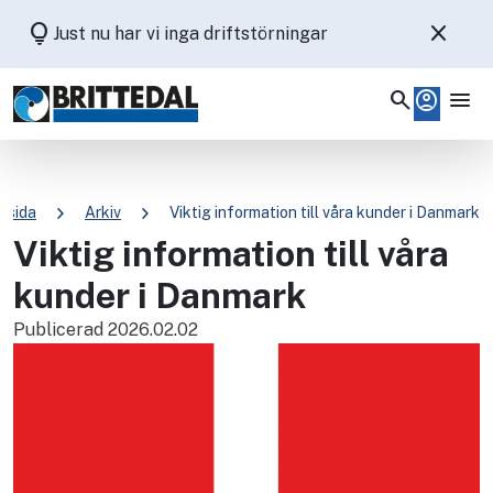
lightbulb
close
Just nu har vi inga driftstörningar
search
account_circle
menu
chevron_right
chevron_right
tsida
Arkiv
Viktig information till våra kunder i Danmark
Viktig information till våra
kunder i Danmark
Publicerad 2026.02.02