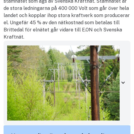
stamnätet som ägs av Svenska Kraftnät. Stamnätet är
de stora ledningarna på 400 000 Volt som går över hela
landet och kopplar ihop stora kraftverk som producerar
el. Ungefär 45 % av den nätkostnad som betalas till
Brittedal för elnätet går vidare till E.ON och Svenska
Kraftnät.
keyboard_arrow_down