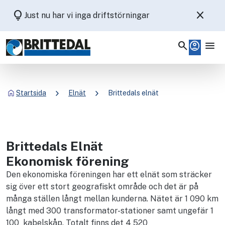
lightbulb
close
Just nu har vi inga driftstörningar
search
account_circle
menu
chevron_right
chevron_right
Startsida
Elnät
Brittedals elnät
Brittedals Elnät
Ekonomisk förening
Den ekonomiska föreningen har ett elnät som sträcker
sig över ett stort geografiskt område och det är på
många ställen långt mellan kunderna. Nätet är 1 090 km
långt med 300 transformator-stationer samt ungefär 1
100 kabelskåp. Totalt finns det 4 520