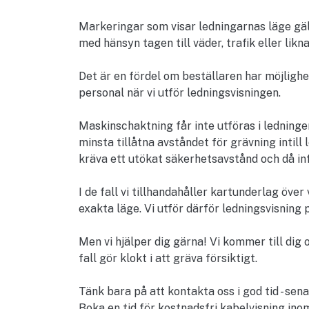
Markeringar som visar ledningarnas läge gäll
med hänsyn tagen till väder, trafik eller li
Det är en fördel om beställaren har möjlighet
personal när vi utför ledningsvisningen.
Maskinschaktning får inte utföras i ledninge
minsta tillåtna avståndet för grävning intill
kräva ett utökat säkerhetsavstånd och då in
I de fall vi tillhandahåller kartunderlag öve
exakta läge. Vi utför därför ledningsvisning p
Men vi hjälper dig gärna! Vi kommer till dig o
fall gör klokt i att gräva försiktigt.
Tänk bara på att kontakta oss i god tid - sen
Boka en tid för kostnadsfri kabelvisning ino