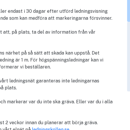
er endast i 30 dagar efter utförd ledningsvisning
knande som kan medföra att markeringarna försvinner.
 att, på plats, ta del av information från vår
ns närhet på så sätt att skada kan uppstå. Det
 ledning är 1 m. För högspänningsledningar kan vi
formerar vi beställaren.
r vårt ledningsnät garanteras inte ledningarnas
å plats.
ch markerar var du inte ska gräva. Eller var du i alla
ast 2 veckor innan du planerar att börja gräva.
m vårt elnät på
ledningskollen.se