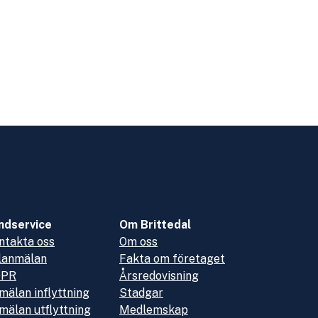
ndservice
Om Brittedal
ntakta oss
Om oss
lanmälan
Fakta om företaget
DPR
Årsredovisning
mälan inflyttning
Stadgar
mälan utflyttning
Medlemskap