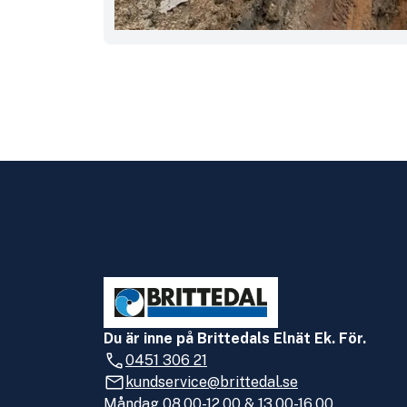
Du är inne på Brittedals Elnät Ek. För.
0451 306 21
kundservice@brittedal.se
Måndag 08.00-12.00 & 13.00-16.00