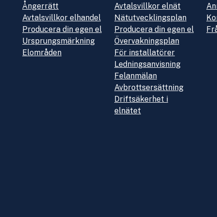
Ångerrätt
Avtalsvillkor elnät
An
Avtalsvillkor elhandel
Nätutvecklingsplan
Ko
Producera din egen el
Producera din egen el
Fr
Ursprungsmärkning
Övervakningsplan
Elområden
För installatörer
Ledningsanvisning
Felanmälan
Avbrottsersättning
Driftsäkerhet i
elnätet