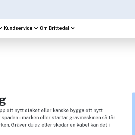
_arrow_down
keyboard_arrow_down
keyboard_arrow_down
Kundservice
Om Brittedal
g
p ett nytt staket eller kanske bygga ett nytt
er spaden i marken eller startar grävmaskinen så får
ken. Gräver du av, eller skadar en kabel kan det i