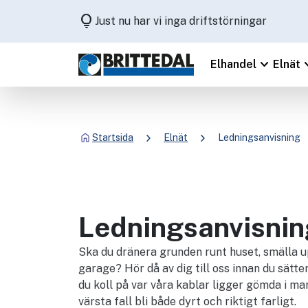
lightbulb
Just nu har vi inga driftstörningar
keyboard_arrow_down
keyboard
Elhandel
Elnät
chevron_right
chevron_right
Startsida
Elnät
Ledningsanvisning
Ledningsanvisnin
Ska du dränera grunden runt huset, smälla up
garage? Hör då av dig till oss innan du sätt
du koll på var våra kablar ligger gömda i mar
värsta fall bli både dyrt och riktigt farligt.