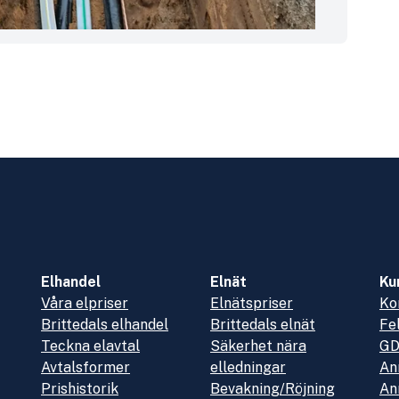
Elhandel
Elnät
Ku
Våra elpriser
Elnätspriser
Ko
Brittedals elhandel
Brittedals elnät
Fe
Teckna elavtal
Säkerhet nära
G
Avtalsformer
elledningar
An
Prishistorik
Bevakning/Röjning
An