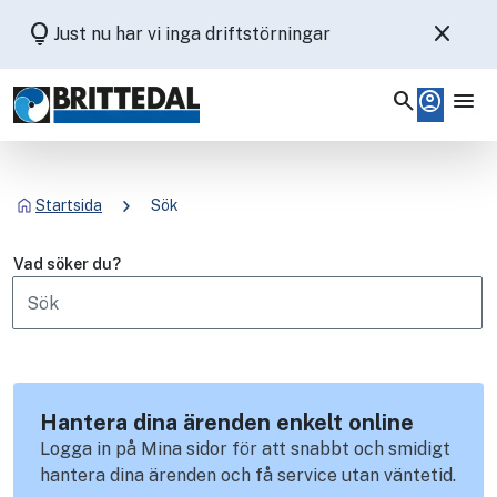
lightbulb
close
Just nu har vi inga driftstörningar
search
account_circle
menu
chevron_right
Startsida
Sök
Vad söker du?
Hantera dina ärenden enkelt online
Logga in på Mina sidor för att snabbt och smidigt
hantera dina ärenden och få service utan väntetid.