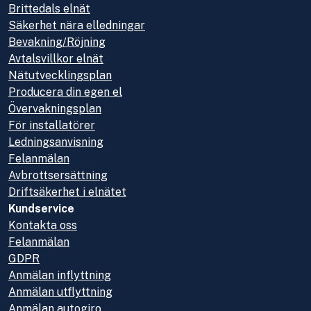
Brittedals elnät
Säkerhet nära elledningar
Bevakning/Röjning
Avtalsvillkor elnät
Nätutvecklingsplan
Producera din egen el
Övervakningsplan
För installatörer
Ledningsanvisning
Felanmälan
Avbrottsersättning
Driftsäkerhet i elnätet
Kundservice
Kontakta oss
Felanmälan
GDPR
Anmälan inflyttning
Anmälan utflyttning
Anmälan autogiro